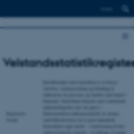
English
Velstandsstatistikregiste
Hovedformålet med statistikken er at belyse
størrelse, sammensætning og fordeling af
indkomster for personer og familier med bopæl i
Danmark. Statistikken benytter mere omfattende
indkomstbegreber end, det gøres i
Registerets
Skatteorienteret indkomststatistik (se dennes
formål
statistikbeskrivelse) for et givet kalenderår.
Statistikken søger derfor - i modsætning til den
skatteorienterede statistik - at inddrage så mange