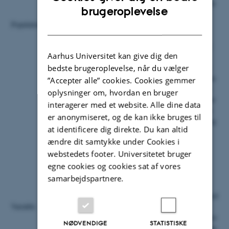
eller derover, der bor på samme adresse som den
ENGLISH
brugeroplevelse
ene eller begge forældre, betragtes som
Population
selvstændige familier (voksne med bopæl hos
DANISH
forældre), medmindre de er gift eller selv har
hjemmeboende børn. I så fald indgår de enten i
Aarhus Universitet kan give dig den
gruppen "par" eller i gruppen "enlige".
Familier uden mindst en voksen, der har været
bedste brugeroplevelse, når du vælger
fuldt skattepligtig både ved starten og slutningen
”Accepter alle” cookies. Cookies gemmer
af året, medtages ikke i de offentliggjorte tabel.
oplysninger om, hvordan en bruger
Persongruppen afgrænses som alle personer, der
interagerer med et website. Alle dine data
ved årets slutning var 15 år eller ældre, og som
er anonymiseret, og de kan ikke bruges til
har været fuldt skattepligtige både ved starten og
at identificere dig direkte. Du kan altid
slutningen af året. Det vil hovedsagelig sige
ændre dit samtykke under Cookies i
personer, der hele året har haft fast bopæl i
Danmark.
webstedets footer. Universitetet bruger
egne cookies og cookies sat af vores
Indkomster indeholder en række centrale og
samarbejdspartnere.
overordnede indkomstvariable fra den
skatteorienterede indkomststatistik suppleret med
Variable
oplysninger om børnetilskud og boligsikring.
Dette giver muligheder for en bredere beskrivelse
NØDVENDIGE
STATISTISKE
af indkomster og formuer; ikke bare for personer,