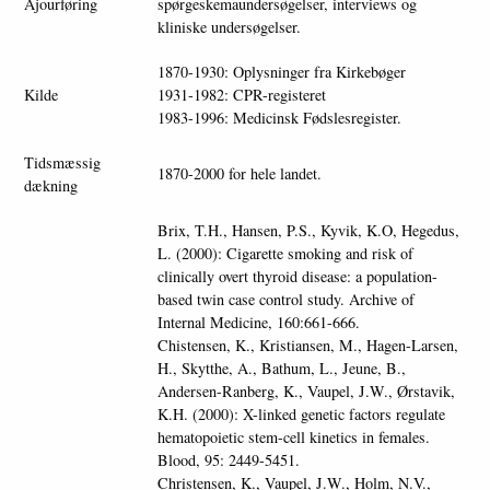
Ajourføring
spørgeskemaundersøgelser, interviews og
kliniske undersøgelser.
1870-1930: Oplysninger fra Kirkebøger
Kilde
1931-1982: CPR-registeret
1983-1996: Medicinsk Fødslesregister.
Tidsmæssig
1870-2000 for hele landet.
dækning
Brix, T.H., Hansen, P.S., Kyvik, K.O, Hegedus,
L. (2000): Cigarette smoking and risk of
clinically overt thyroid disease: a population-
based twin case control study. Archive of
Internal Medicine, 160:661-666.
Chistensen, K., Kristiansen, M., Hagen-Larsen,
H., Skytthe, A., Bathum, L., Jeune, B.,
Andersen-Ranberg, K., Vaupel, J.W., Ørstavik,
K.H. (2000): X-linked genetic factors regulate
hematopoietic stem-cell kinetics in females.
Blood, 95: 2449-5451.
Christensen, K., Vaupel, J.W., Holm, N.V.,