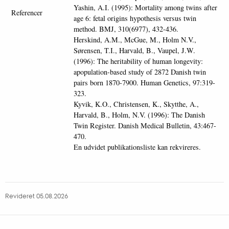
Yashin, A.I. (1995): Mortality among twins after
Referencer
age 6: fetal origins hypothesis versus twin
method. BMJ, 310(6977), 432-436.
Herskind, A.M., McGue, M., Holm N.V.,
Sørensen, T.I., Harvald, B., Vaupel, J.W.
(1996): The heritability of human longevity:
apopulation-based study of 2872 Danish twin
pairs born 1870-7900. Human Genetics, 97:319-
323.
Kyvik, K.O., Christensen, K., Skytthe, A.,
Harvald, B., Holm, N.V. (1996): The Danish
Twin Register. Danish Medical Bulletin, 43:467-
470.
En udvidet publikationsliste kan rekvireres.
Revideret 05.08.2026