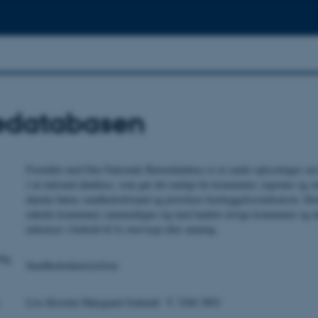
edatabasen
Formålet med Den Nationale Børnedatabase er at samle oplysninger om
i en national database, som gør det muligt for kommuner, regioner og sta
danske børns sundhedstilstand og prioritere forebyggelsesindsatsen. De
enkelte kommuner sammenligne sig med landets øvrige kommuner og må
indsatser i forhold til fx overvægt eller amning.
lig
Sundhedsdatastyrelsen
Lise Kristine Højsgaard Schmidt T: 3268 3892