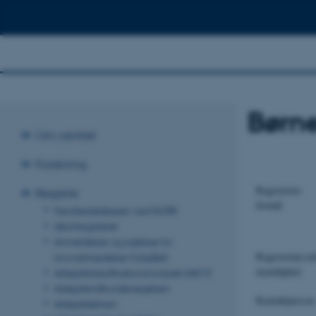
Børn
Om centret
Forskning
Registerets
Registre
formål
Familiedatabasen ved NCRR
Abortregisteret
Anmeldelser og sigtelser for
Registeransvar
lovovertrædelser (Udgået)
myndighed
Arbejdsklassifikationsmodulet (AKM)
Arbejdskraftundersøgelsen
Kontaktperson
Arbejdsløshed