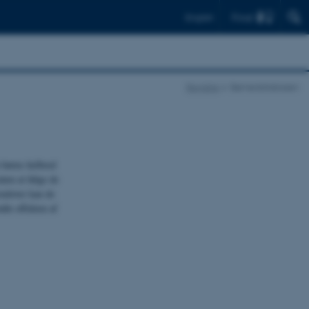
Find
English
Registre
Børnedatabasen
 børns helbred
ten at følge de
rudover kan de
le effekten af