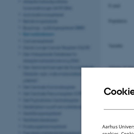
Arbejdsmarkedspolitiske
E-mail
foranstaltninger (AMFORA)
Autorisationsregisteret
Population
Befolkningsstatistik
Bygnings- og Boligregisteret (BBR)
Børnedatabasen
Cancerregisteret
Variable
Dansk Lunge Cancer Register (DLCR)
Den Integrerede Database for
Arbejdsmarkedsforskning (IDA)
Den Sammenhængende Socialstatistik
Adgang til dat
(Statistik vedr. indkomsterstattende
Ajourføring
ydelser)
Det Centrale Kriminalregister
Cookie
Det Centrale Personregister (CPR)
Det Psykiatriske Centralregister
Kilde
Dødelighed og erhvervsdatabasen
Dødsårsagsregisteret
Fertilitetsdatabasen
Aarhus Univers
Forebyggelsesregisteret
Tidsmæssig
Færdselsuheldstatistikregisteret
cookies. Cooki