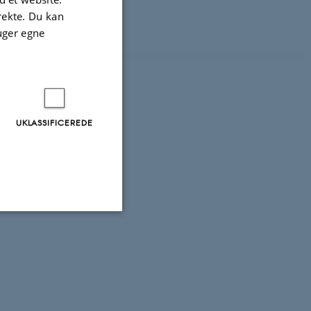
irekte. Du kan
uger egne
UKLASSIFICEREDE
Uklassificerede
ere nogle