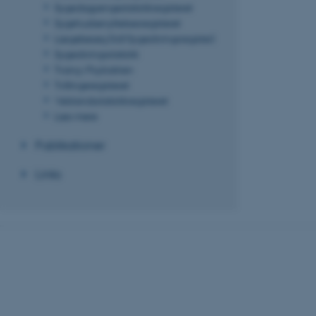
grundlæggende fu
Sygedagpengestatistikregisteret
cookies.
Sygehusbenyttelsesregisteret
Lægebesøg (tidl Sygesikringsregister)
Sygesikringsstatistik
Tvang i Psykiatrien
Navn
Tvillingeregisteret
Velstandsstatistikregisteret
be_typo_user
Læs mere
Publikationer
fe_typo_user
Links
ASP.NET_SessionId