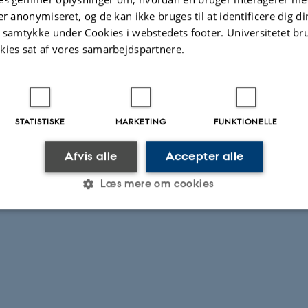
er anonymiseret, og de kan ikke bruges til at identificere dig d
t samtykke under Cookies i webstedets footer. Universitetet br
Yderligere information
HER
kies sat af vores samarbejdspartnere.
.2026
STATISTISKE
MARKETING
FUNKTIONELLE
Afvis alle
Accepter alle
Læs mere om cookies
Statistiske
Marketing
Funktionelle
es hjælper med at gøre hjemmesiden brugbar ved at aktiv