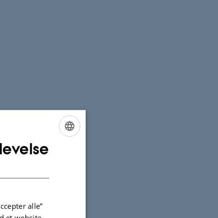
levelse
ENGLISH
DANISH
ccepter alle”
 et website.