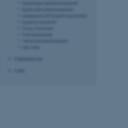
grundlæggende fu
Sygedagpengestatistikregisteret
cookies.
Sygehusbenyttelsesregisteret
Lægebesøg (tidl Sygesikringsregister)
Sygesikringsstatistik
Tvang i Psykiatrien
Navn
Tvillingeregisteret
Velstandsstatistikregisteret
be_typo_user
Læs mere
Publikationer
fe_typo_user
Links
ASP.NET_SessionId