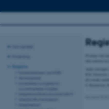
Regis
Om centret
På denne side ka
Forskning
eller rettelser til
Registre
Andre oversigter 
Familiedatabasen ved NCRR
B.K. Graversen, 
Abortregisteret
det sociale områd
Anmeldelser og sigtelser for
S. Rasmussen, M
lovovertrædelser (Udgået)
Arbejdsklassifikationsmodulet (AKM)
Revideret 05.08
Arbejdskraftundersøgelsen
Arbejdsløshed