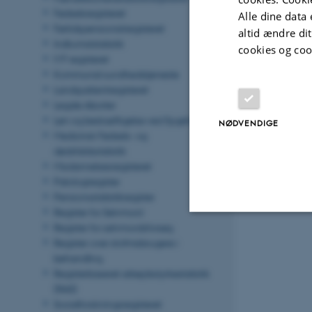
Fødselsregisteret
Alle dine data 
Førtidspensionistregisteret
altid ændre di
Indkomststatistik
cookies og coo
IVF registeret
Kommunal sundhedstjeneste
Landspatientregisteret
Legale Aborter
Løn og beskæftigelse ved Sygehuse
NØDVENDIGE
Medicinsk Fødsels- og
dødsfaldsstatistik
Misdannelsesregisteret
Patologiregister
Pensionsstatistikregister
Register for Selvmord
Register for selvmordsforsøg
Nødvendige
Register over stofmisbrugere i
behandling
Registerbaseret arbejdsstyrkestatistik
(RAS)
Nødvendige cooki
Socialforskningsregisteret