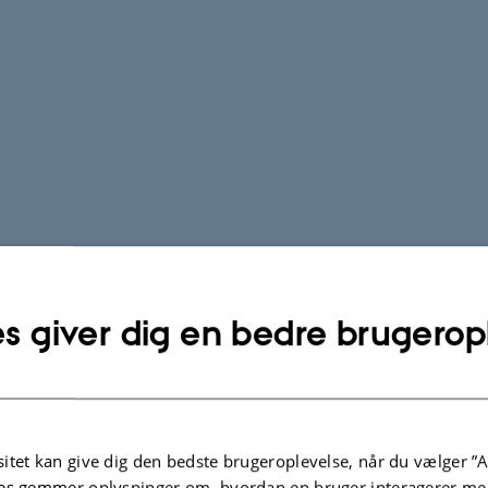
s giver dig en bedre brugerop
itet kan give dig den bedste brugeroplevelse, når du vælger ”A
es gemmer oplysninger om, hvordan en bruger interagerer med