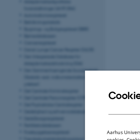
Arbejdsmarkedspolitiske
foranstaltninger (AMFORA)
Autorisationsregisteret
Befolkningsstatistik
Bygnings- og Boligregisteret (BBR)
Børnedatabasen
Cancerregisteret
Dansk Lunge Cancer Register (DLCR)
Den Integrerede Database for
Arbejdsmarkedsforskning (IDA)
Den Sammenhængende Socialstatistik
(Statistik vedr. indkomsterstattende
ydelser)
Det Centrale Kriminalregister
Cookie
Det Centrale Personregister (CPR)
Det Psykiatriske Centralregister
Dødelighed og erhvervsdatabasen
Dødsårsagsregisteret
Fertilitetsdatabasen
Aarhus Univers
Forebyggelsesregisteret
Færdselsuheldstatistikregisteret
cookies. Cooki