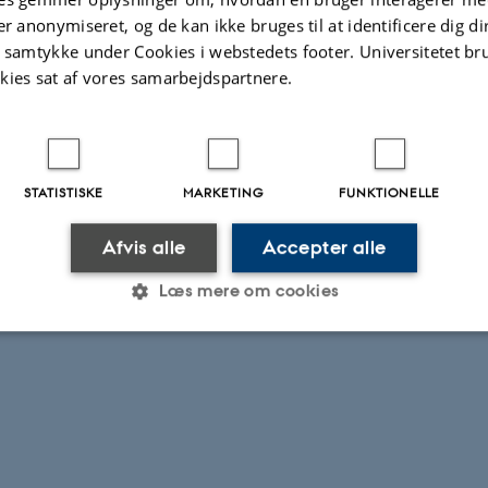
er anonymiseret, og de kan ikke bruges til at identificere dig d
t samtykke under Cookies i webstedets footer. Universitetet br
kies sat af vores samarbejdspartnere.
STATISTISKE
MARKETING
FUNKTIONELLE
Afvis alle
Accepter alle
Læs mere om cookies
Statistiske
Marketing
Funktionelle
es hjælper med at gøre hjemmesiden brugbar ved at aktiv