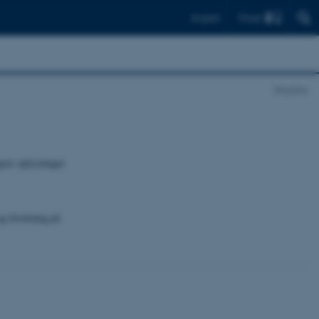
Find
English
Registre
gere oplysninger
og forskning på