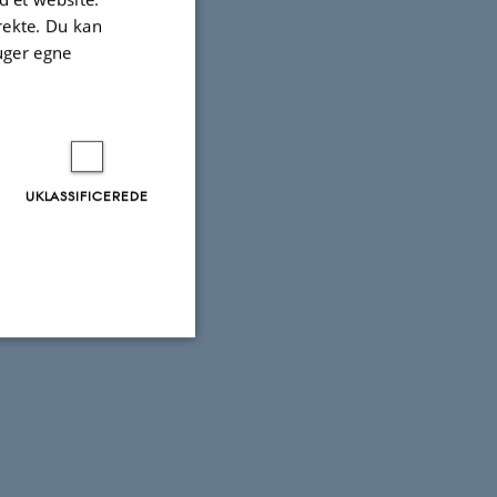
irekte. Du kan
uger egne
UKLASSIFICEREDE
Uklassificerede
ere nogle