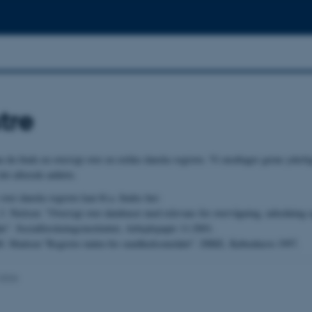
tre
n du finde en oversigt over en række danske registre. Vi modtager gerne yderli
 det allerede anførte.
over danske registre kan bl.a. findes her:
J. Nielsen: "Oversigt over databaser med relevans for overvågning, udredning 
e". Socialforskningsinstituttet, Arbejdspapir 11:2001.
. Madsen:"Registre inden for sundhedsområdet". DIKE, København 1997.
.2026