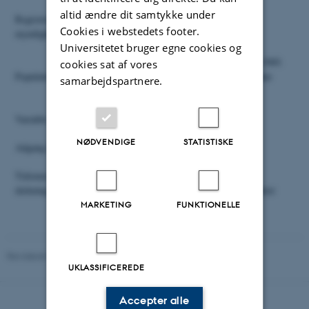
altid ændre dit samtykke under
Registeransvarlig
Sundhedsdatastyrelsen
Cookies i webstedets footer.
myndighed
Universitetet bruger egne cookies og
Alle psykiatriske indlæggelser siden 1.4.1969.
cookies sat af vores
Population
Fra den 1.1.1995 oplysninger for ambulante
samarbejdspartnere.
kontakter.
Variable
NØDVENDIGE
STATISTISKE
Adgang til data
Henvendelse til
Sundhedsdatastyrelsen
Tidsmæssig
1969-1995: indlæggelser
dækning
1995- : indlæggelser og ambulante kontakter
MARKETING
FUNKTIONELLE
Revideret 05.08.2026
UKLASSIFICEREDE
Accepter alle