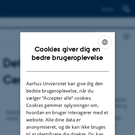
English
Cookies giver dig en
ENGLISH
bedre brugeroplevelse
Det Psykiatriske
DANISH
Centralregister
Aarhus Universitet kan give dig den
bedste brugeroplevelse, når du
vælger ”Accepter alle” cookies.
Det landsdækkende Psykiatriske Centralregister
Cookies gemmer oplysninger om,
blev etableret som elektronisk register i 1969 og
Registerets
indeholder data om alle psykiatriske
hvordan en bruger interagerer med et
formål
indlæggelser fra 1969 og frem. Fra 1/1-1995
website. Alle dine data er
ydermere data om ambulante kontakter og
anonymiseret, og de kan ikke bruges
skadestuebesøg.
til at identificere dig direkte. Du kan