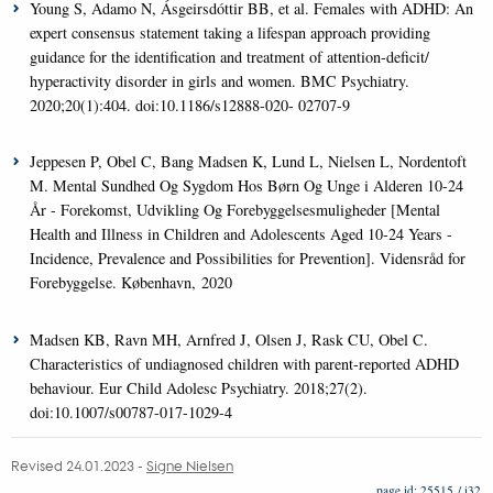
Young S, Adamo N, Ásgeirsdóttir BB, et al. Females with ADHD: An
expert consensus statement taking a lifespan approach providing
guidance for the identification and treatment of attention-deficit/
hyperactivity disorder in girls and women. BMC Psychiatry.
2020;20(1):404. doi:10.1186/s12888-020- 02707-9
Jeppesen P, Obel C, Bang Madsen K, Lund L, Nielsen L, Nordentoft
M. Mental Sundhed Og Sygdom Hos Børn Og Unge i Alderen 10-24
År - Forekomst, Udvikling Og Forebyggelsesmuligheder [Mental
Health and Illness in Children and Adolescents Aged 10-24 Years -
Incidence, Prevalence and Possibilities for Prevention]. Vidensråd for
Forebyggelse. København, 2020
Madsen KB, Ravn MH, Arnfred J, Olsen J, Rask CU, Obel C.
Characteristics of undiagnosed children with parent-reported ADHD
behaviour. Eur Child Adolesc Psychiatry. 2018;27(2).
doi:10.1007/s00787-017-1029-4
Revised 24.01.2023
-
Signe Nielsen
25515 / i32