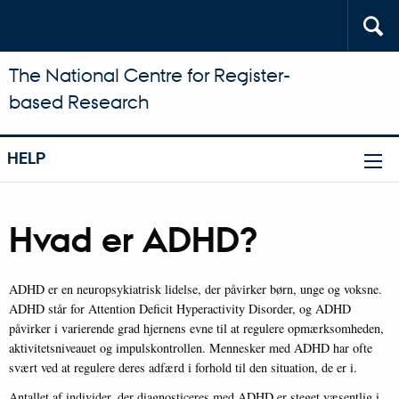
The National Centre for Register-
based Research
HELP
Hvad er ADHD?
ADHD er en neuropsykiatrisk lidelse, der påvirker børn, unge og voksne.
ADHD står for Attention Deficit Hyperactivity Disorder, og ADHD
påvirker i varierende grad hjernens evne til at regulere opmærksomheden,
aktivitetsniveauet og impulskontrollen. Mennesker med ADHD har ofte
svært ved at regulere deres adfærd i forhold til den situation, de er i.
Antallet af individer, der diagnosticeres med ADHD er steget væsentlig i