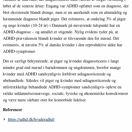
løbet af de seneste årtier. Engang var ADHD opfattet som en diagnose, der
blot eksisterede blandt drenge, men er nu anerkendt som en almindelig og
hæmmende diagnose blandt piger. Det estimeres, at omkring 3% af piger
og unge kvinder (10-24 år) i Danmark på nuværende tidspunkt har en
ADHD-diagnose – og antallet er stigende. Nylig evidens tyder på, at
ADHD-prævalensen blandt kvinder er tilsvarende den for mænd. Det
estimeres, at næsten 5% af danske kvinder i den reproduktive alder har
ADHD-symptomer.
Det er særligt bekymrende, at piger og kvinder diagnosticeres i langt
mindre grad end mænd i barndommen og ungdommen, hvorfor mange
kvinder med ADHD sandsynligvis forbliver udiagnosticerede og
ubehandlede. Således vil piger og kvinder med udiagnosticerede og
utilstrækkeligt behandlede ADHD-symptomer sandsynligvis opleve en
række uddannelsesmæssige, sociale, fysiske og økonomiske konsekvenser
og være mere sårbare over for komorbide lidelser.
Referencer
https://adhd.dk/hvaderadhd/