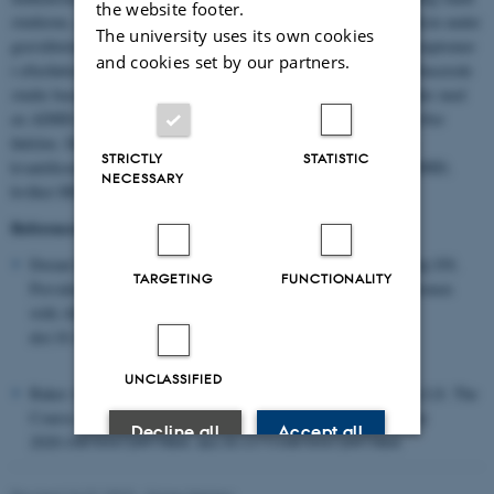
the website footer.
studierne, at kvinder med ADHD, som ophørte med ADHD-medicin under
The university uses its own cookies
graviditeten, havde en klinisk signifikant stigning i depressive symptomer
and cookies set by our partners.
i efterfødselsperioden. Foreløbige fund fra det første populationsbaserede
studie baseret på svenske sundhedsregistre viser, at 30% af kvinder med
en ADHD-diagnose udvikler depression eller angst det første år efter
fødslen. Der er behov for mere detaljeret evidens for at forstå og
STRICTLY
STATISTIC
kvantificere risikoen for fødselsdepressioner hos kvinder med ADHD,
NECESSARY
hvilket HELP-projektet vil bidrage med.
Referencer
Dorani F, Bijlenga D, Beekman ATF, van Someren EJW, Kooij JJS.
TARGETING
FUNCTIONALITY
Prevalence of hormone-related mood disorder symptoms in women
with ADHD. J Psychiatr Res. 2021;133:10-15.
doi:10.1016/j.jpsychires.2020.12.005
UNCLASSIFIED
Baker AS, Wales R, Noe O, Gaccione P, Freeman MP, Cohen LS. The
Course of ADHD during Pregnancy. J Atten Disord. December
Decline all
Accept all
2020:1087054720975864. doi:10.1177/1087054720975864
Read more about cookies