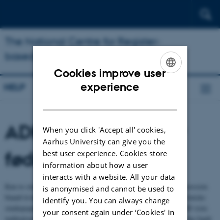
The National Centre for Register-
based Research
Cookies improve user
ENGLISH
experience
HELP
DANISH
ADHD og risikoen for
When you click 'Accept all' cookies,
Aarhus University can give you the
fødselsdepression
best user experience. Cookies store
information about how a user
interacts with a website. All your data
Kun to studier har indtil videre undersøgt risikoen for fødselsdepression
is anonymised and cannot be used to
blandt kvinder med ADHD, og begge studier er foretaget i små kliniske
identify you. You can always change
studiepopulationer. Studierne fandt, at 58% af kvinder med ADHD viste
your consent again under ‘Cookies' in
indikationer på fødselsdepression efter deres første fødsel. Samtidig fandt